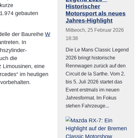
 kurze
Historischer
Motorsport als neues
 1.974 gebauten
Jahres-Highlight
Mittwoch, 25 Februar 2026
delle der Baureihe
W
18:38
ntreten. In
Die Le Mans Classic Legend
hszylinder-
2026 bringt historische
uch die
Rennwagen zurück auf den
z Limousinen, eine
Circuit de la Sarthe. Vom 2.
ercedes“ im heutigen
bis 5. Juli 2026 startet das
vorbehalten.
Event erstmals im neuen
Jahresformat. Im Fokus
stehen Fahrzeuge...