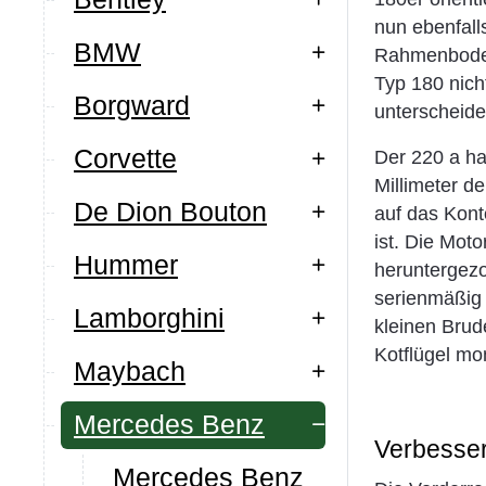
nun ebenfall
BMW
Rahmenbodena
Typ 180 nich
Borgward
unterscheide
Corvette
Der 220 a ha
Millimeter 
De Dion Bouton
auf das Kont
ist. Die Mot
Hummer
heruntergezo
serienmäßig 
Lamborghini
kleinen Brud
Kotflügel mon
Maybach
Mercedes Benz
Verbesser
Mercedes Benz