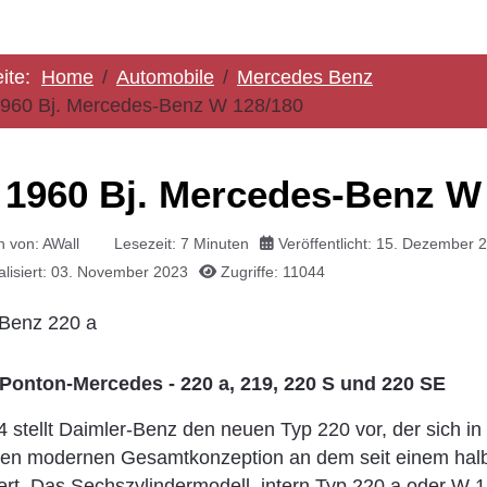
eite:
Home
Automobile
Mercedes Benz
1960 Bj. Mercedes-Benz W 128/180
- 1960 Bj. Mercedes-Benz W
n von:
AWall
Lesezeit: 7 Minuten
Veröffentlicht: 15. Dezember 
ualisiert: 03. November 2023
Zugriffe: 11044
Ponton-Mercedes - 220 a, 219, 220 S und 220 SE
 stellt Daimler-Benz den neuen Typ 220 vor, der sich in
en modernen Gesamtkonzeption an dem seit einem halb
iert. Das Sechszylindermodell, intern Typ 220 a oder W 1