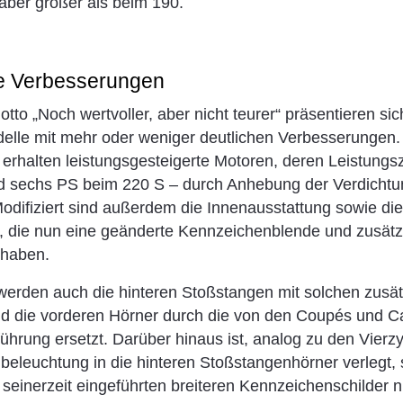
aber größer als beim 190.
e Verbesserungen
tto „Noch wertvoller, aber nicht teurer“ präsentieren si
elle mit mehr oder weniger deutlichen Verbesserungen.
erhalten leistungsgesteigerte Motoren, deren Leistung
 sechs PS beim 220 S – durch Anhebung der Verdichtung
Modifiziert sind außerdem die Innenausstattung sowie di
 die nun eine geänderte Kennzeichenblende und zusätzli
 haben.
erden auch die hinteren Stoßstangen mit solchen zusät
d die vorderen Hörner durch die von den Coupés und Ca
ührung ersetzt. Darüber hinaus ist, analog zu den Vierzy
eleuchtung in die hinteren Stoßstangenhörner verlegt, 
seinerzeit eingeführten breiteren Kennzeichenschilder 