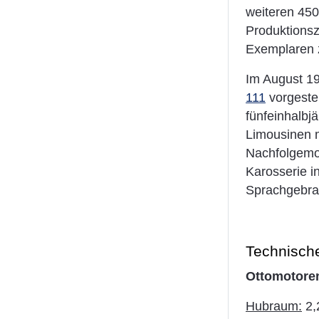
weiteren 450
Produktions
Exemplaren z
Im August 19
111
vorgestel
fünfeinhalbj
Limousinen m
Nachfolgemod
Karosserie i
Sprachgebrau
Technisch
Ottomotore
Hubraum:
2,2