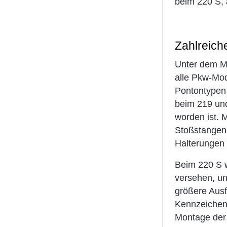
beim 220 S, 
Zahlreich
Unter dem Mo
alle Pkw-Mod
Pontontypen 
beim 219 und
worden ist. 
Stoßstangen,
Halterungen
Beim 220 S w
versehen, un
größere Ausf
Kennzeichenb
Montage der 