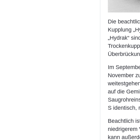
Die beachtli
Kupplung „Hy
„Hydrak“ sin
Trockenkupp
Überbrückung
Im September
November zur
weitestgehen
auf die Gemi
Saugrohreins
S identisch,
Beachtlich i
niedrigerem 
kann außerd