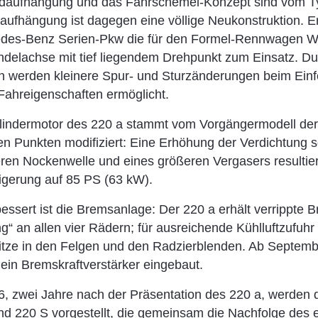
adaufhängung und das Fahrschemel-Konzept sind vom 
daufhängung ist dagegen eine völlige Neukonstruktion. 
des-Benz Serien-Pkw die für den Formel-Rennwagen W 
delachse mit tief liegendem Drehpunkt zum Einsatz. Du
n werden kleinere Spur- und Sturzänderungen beim Einf
Fahreigenschaften ermöglicht.
lindermotor des 220 a stammt vom Vorgängermodell der 
gen Punkten modifiziert: Eine Erhöhung der Verdichtung
eren Nockenwelle und eines größeren Vergasers resultier
igerung auf 85 PS (63 kW).
bessert ist die Bremsanlage: Der 220 a erhält verrippte
g“ an allen vier Rädern; für ausreichende Kühlluftzufuhr
itze in den Felgen und den Radzierblenden. Ab Septemb
ein Bremskraftverstärker eingebaut.
, zwei Jahre nach der Präsentation des 220 a, werden de
d 220 S vorgestellt, die gemeinsam die Nachfolge des 