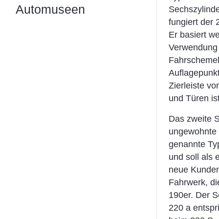
Automuseen
Sechszylinde
fungiert der
Er basiert w
Verwendung 
Fahrschemel 
Auflagepunkt
Zierleiste v
und Türen is
Das zweite S
ungewohnte u
genannte Ty
und soll als
neue Kunden
Fahrwerk, di
190er. Der 
220 a entspr