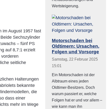
Wertsteigerung.
ch im August 1957 fast
 Beide Sechszylinder
Motorschaden bei
szuwachs – fünf PS
Oldtimern: Ursachen,
 auf 8,7:1 erzielt
Folgen und Vorsorge
e vorderen
Samstag, 22 Februar 2025
che seitliche
15:01
Ein Motorschaden ist der
zlichen Halterungen
Albtraum eines jeden
briolets bekannte
Oldtimer-Besitzers. Doch
lindermodellen, die
warum passiert er, welche
so dass einer
Folgen hat er und vor allem –
nichts mehr im Wege
wie kann man ihn