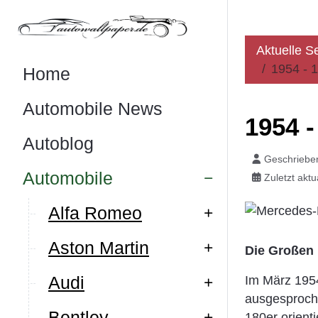
Aktuelle S
1954 - 
Home
Automobile News
1954 
Autoblog
Geschriebe
Automobile
Zuletzt akt
Alfa Romeo
Aston Martin
Die Großen 
Audi
Im März 1954
ausgesproch
Bentley
180er orient