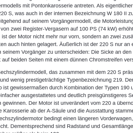
rmodells mit Pontonkarosserie antreten. Als eigentlicher
 220 S, was auch in der internen Bezeichnung W 180 II
eitgehend auf seinem Vorgängermodell, die Motorleistun
von zwei Register-Vergasern auf 100 PS (74 kW) erhöh
ist der Motor nicht mehr nur vorn, sondern an zwei zusä
en auch hinten gelagert. Äußerlich ist der 220 S nur an 
on seinem Vorgänger zu unterscheiden: Die Sicke an den 
t auf beiden Seiten mit einem dünnen Chromstreifen ver
echszylindermodell, das zusammen mit dem 220 S präsent
nd wenig prestigeträchtige Typenbezeichnung 219. Der
p ist gewissermaßen durch Kombination der Typen 190 
 einfacher ausgestattetes und deutlich preisgünstigeres 
 gewinnen. Der Motor ist unverändert vom 220 a über
e Karosserie ab der A-Säule und die Ausstattung stam
Sechszylindermotor bedingt einen längeren Vorderwagen
icht. Dementsprechend sind Radstand und Gesamtlänge 