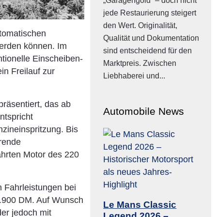
„Garagengold“ – doch nicht
jede Restaurierung steigert
den Wert. Originalität,
utomatischen
Qualität und Dokumentation
werden können. Im
sind entscheidend für den
tionelle Einscheiben-
Marktpreis. Zwischen
n Freilauf zur
Liebhaberei und...
räsentiert, das ab
Automobile News
ntspricht
zineinspritzung. Bis
erende
währten Motor des 220
 Fahrleistungen bei
 1.900 DM. Auf Wunsch
Le Mans Classic
er jedoch mit
Legend 2026 –