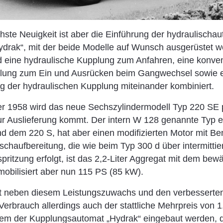
chste Neuigkeit ist aber die Einführung der hydraulischa
drak“, mit der beide Modelle auf Wunsch ausgerüstet 
d eine hydraulische Kupplung zum Anfahren, eine konven
lung zum Ein und Ausrücken beim Gangwechsel sowie ei
 der hydraulischen Kupplung miteinander kombiniert.
 1958 wird das neue Sechszylindermodell Typ 220 SE p
 Auslieferung kommt. Der intern W 128 genannte Typ e
d dem 220 S, hat aber einen modifizierten Motor mit Ben
schaufbereitung, die wie beim Typ 300 d über intermitti
pritzung erfolgt, ist das 2,2-Liter Aggregat mit dem be
 mobilisiert aber nun 115 PS (85 kW).
st neben diesem Leistungszuwachs und den verbesserten
Verbrauch allerdings auch der stattliche Mehrpreis von
em der Kupplungsautomat „Hydrak“ eingebaut werden, d