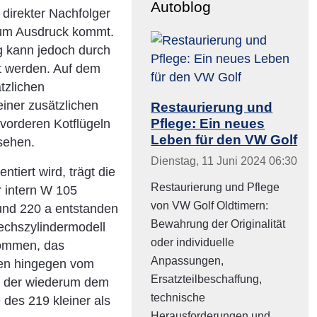
Autoblog
 direkter Nachfolger
 zum Ausdruck kommt.
g kann jedoch durch
t werden. Auf dem
tzlichen
einer zusätzlichen
Restaurierung und
Pflege: Ein neues
vorderen Kotflügeln
Leben für den VW Golf
sehen.
Dienstag, 11 Juni 2024 06:30
iert wird, trägt die
Restaurierung und Pflege
 intern W 105
von VW Golf Oldtimern:
und 220 a entstanden
Bewahrung der Originalität
Sechszylindermodell
oder individuelle
nommen, das
Anpassungen,
men hingegen vom
Ersatzteilbeschaffung,
, der wiederum dem
technische
des 219 kleiner als
Herausforderungen und