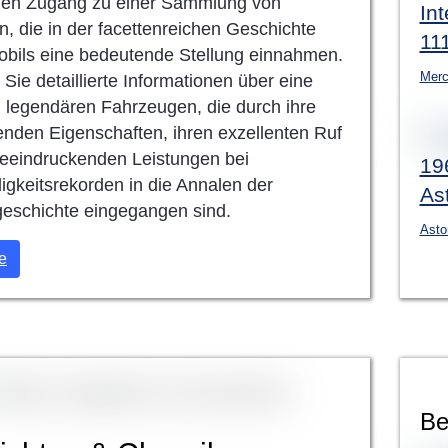
en Zugang zu einer Sammlung von
Int
, die in der facettenreichen Geschichte
11
bils eine bedeutende Stellung einnahmen.
Merc
 Sie detaillierte Informationen über eine
n legendären Fahrzeugen, die durch ihre
nden Eigenschaften, ihren exzellenten Ruf
beeindruckenden Leistungen bei
19
gkeitsrekorden in die Annalen der
As
eschichte eingegangen sind.
Asto
e
Be