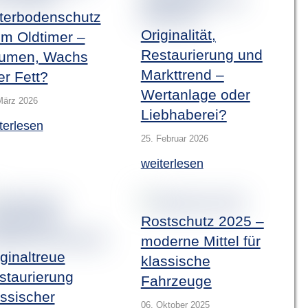
terbodenschutz
Originalität,
im Oldtimer –
Restaurierung und
tumen, Wachs
Markttrend –
er Fett?
Wertanlage oder
März 2026
Liebhaberei?
terlesen
25. Februar 2026
weiterlesen
Rostschutz 2025 –
moderne Mittel für
ginaltreue
klassische
staurierung
Fahrzeuge
assischer
06. Oktober 2025