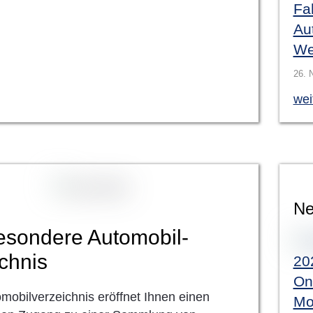
Fa
Aut
We
26. 
wei
Ne
esondere Automobil-
chnis
202
On
mobilverzeichnis eröffnet Ihnen einen
Mo