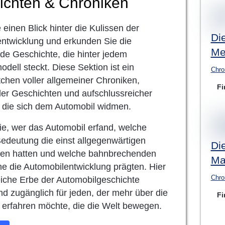
ichten & Chroniken
 einen Blick hinter die Kulissen der
Di
ntwicklung und erkunden Sie die
Me
nde Geschichte, die hinter jedem
dell steckt. Diese Sektion ist ein
Chro
chen voller allgemeiner Chroniken,
Fi
nder Geschichten und aufschlussreicher
, die sich dem Automobil widmen.
ie, wer das Automobil erfand, welche
 Bedeutung die einst allgegenwärtigen
Di
ren hatten und welche bahnbrechenden
Ma
ne die Automobilentwicklung prägten. Hier
Chro
eiche Erbe der Automobilgeschichte
nd zugänglich für jeden, der mehr über die
Fi
erfahren möchte, die die Welt bewegen.