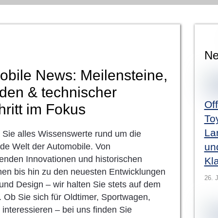
Ne
bile News: Meilensteine,
den & technischer
Of
hritt im Fokus
Toy
La
n Sie alles Wissenswerte rund um die
un
nde Welt der Automobile. Von
nden Innovationen und historischen
Kl
nen bis hin zu den neuesten Entwicklungen
26. J
 und Design – wir halten Sie stets auf dem
 Ob Sie sich für Oldtimer, Sportwagen,
interessieren – bei uns finden Sie