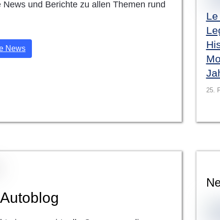
 News und Berichte zu allen Themen rund
Le
Le
His
le News
Mo
Ja
25. 
Ne
 Autoblog