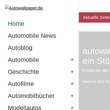
Aktuelle Seit
Home
Automobile News
Autoblog
autowa
ein St
Automobile
Entdecke die 
Geschichte
welche das Au
Autofilme
Automobilbücher
Modellautos