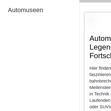
Automuseen
Automo
Legen
Fortsc
Hier finde
fasziniere
bahnbreche
Meilenstei
in Technik
Laufenden.
oder SUVs 