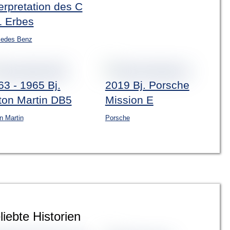
erpretation des C
1 Erbes
edes Benz
63 - 1965 Bj.
2019 Bj. Porsche
ton Martin DB5
Mission E
n Martin
Porsche
liebte Historien