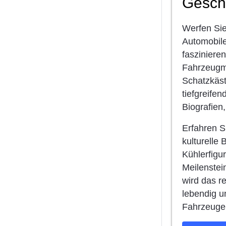
Gesch
Werfen Sie
Automobile
fasziniere
Fahrzeugmo
Schatzkäst
tiefgreife
Biografien
Erfahren S
kulturelle
Kühlerfigu
Meilenstei
wird das r
lebendig u
Fahrzeuge 