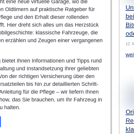
eht eine neue virtuelle Garage, wo die
Un
n Oldtimern auf praktische Ratgeber für
be
flege und den Erhalt dieser rollenden
Bi
fft. Hier dreht sich alles um das Herzstück
bilgeschichte: klassische Fahrzeuge, die
od
en erzählen und Zeugen einer vergangenen
12. 
wei
 bietet Ihnen Informationen und Tipps rund
altung und Instandsetzung Ihrer geliebten
 Von der richtigen Versicherung über den
satzteilen bis hin zur detaillierten Schritt-
-Anleitung für die Pflege – wir liefern Ihnen
ow, das Sie brauchen, um Ihr Fahrzeug in
u halten.
Ori
Re
kl