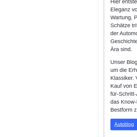
Hier entst
Eleganz vo
Wartung, P
Schätze tri
der Automo
Geschicht
Ära sind.
Unser Blog
um die Erh
Klassiker.
Kauf von Er
für-Schritt
das Know-h
Bestform z
Autoblog