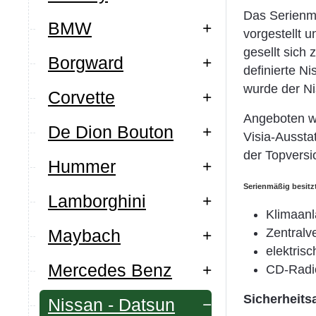
Das Serienm
BMW
vorgestellt 
gesellt sich
Borgward
definierte N
wurde der Ni
Corvette
Angeboten wu
De Dion Bouton
Visia-Aussta
der Topversi
Hummer
Serienmäßig besitz
Lamborghini
Klimaanl
Zentralv
Maybach
elektris
Mercedes Benz
CD-Radio
Sicherheits
Nissan - Datsun