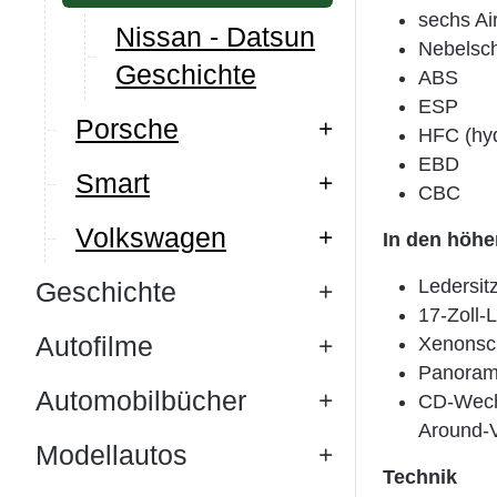
sechs Ai
Nissan - Datsun
Nebelsch
Geschichte
ABS
ESP
Porsche
HFC (hyd
EBD
Smart
CBC
Volkswagen
In den höhe
Ledersit
Geschichte
17-Zoll-
Autofilme
Xenonsc
Panoram
Automobilbücher
CD-Wechs
Around-
Modellautos
Technik