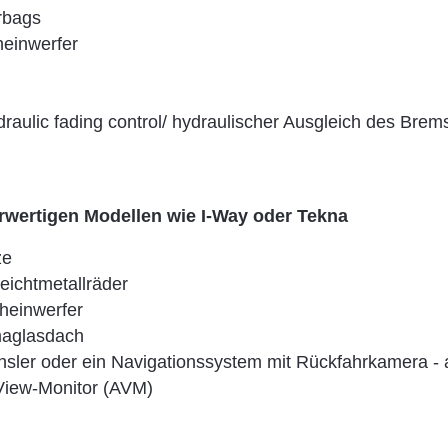
rbags
einwerfer
raulic fading control/ hydraulischer Ausgleich des Brem
rwertigen Modellen wie I-Way oder Tekna
ze
Leichtmetallräder
heinwerfer
aglasdach
ler oder ein Navigationssystem mit Rückfahrkamera - 
View-Monitor (AVM)