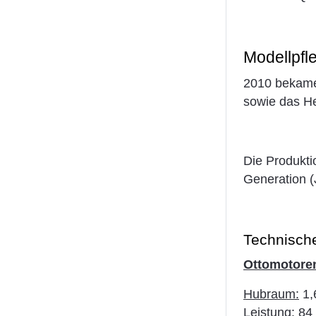
Modellpfl
2010 bekamen
sowie das He
Die Produkti
Generation (
Technisch
Ottomotore
Hubraum:
1,6
Leistung:
84 