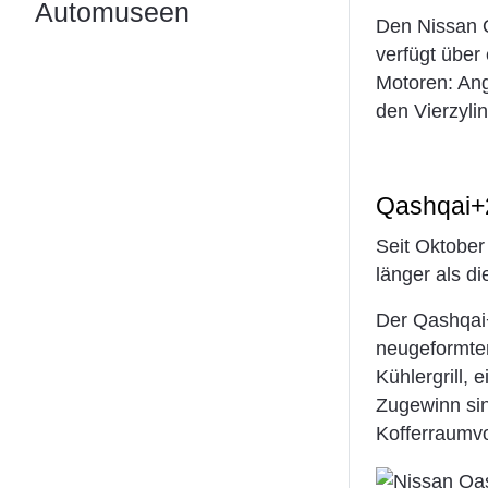
Automuseen
Den Nissan Q
verfügt über
Motoren: Ang
den Vierzyli
Qashqai+
Seit Oktober
länger als di
Der Qashqai+
neugeformten
Kühlergrill,
Zugewinn sin
Kofferraumvol