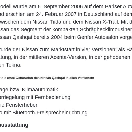
odell wurde am 6. September 2006 auf dem Pariser Aut
und erschien am 24. Februar 2007 in Deutschland auf de
 zwischen dem Nissan Tiida und dem Nissan X-Trail. Mit
issan das Segment der kompakten Schräghecklimousinen
ssan Qashqai bereits 2004 beim Genfer Autosalon vorges
rde der Nissan zum Marktstart in vier Versionen: als Ba
ttung, in der mittleren Acenta-Version, in der gehobenen
on Tekna.
t die erste Generation des Nissan
Qashqai in allen Versionen:
age bzw. Klimaautomatik
erriegelung mit Fernbedienung
che Fensterheber
 mit Bluetooth-Freisprecheinrichtung
ausstattung