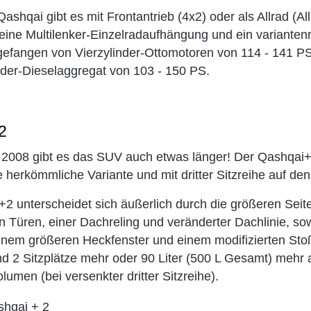
ashqai gibt es mit Frontantrieb (4x2) oder als Allrad (Al
 eine Multilenker-Einzelradaufhängung und ein variante
efangen von Vierzylinder-Ottomotoren von 114 - 141 PS
nder-Dieselaggregat von 103 - 150 PS.
2
 2008 gibt es das SUV auch etwas länger! Der Qashqai+2
e herkömmliche Variante und mit dritter Sitzreihe auf den 
2 unterscheidet sich äußerlich durch die größeren Seit
 Türen, einer Dachreling und veränderter Dachlinie, s
 einem größeren Heckfenster und einem modifizierten Sto
d 2 Sitzplätze mehr oder 90 Liter (500 L Gesamt) mehr 
umen (bei versenkter dritter Sitzreihe).