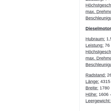
Höchstgeschw
max. Drehm
Beschleunig
Dieselmotor
Hubraum:
1,5
Leistung:
76 
Höchstgeschw
max. Drehm
Beschleunig
Radstand:
26
Länge:
4315
Breite:
1780 
Höhe:
1606 
Leergewicht: