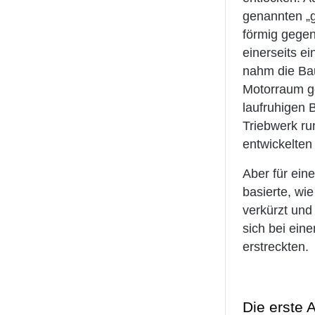
genannten „g
förmig gegen
einerseits e
nahm die Bau
Motorraum g
laufruhigen 
Triebwerk ru
entwickelten
Aber für ein
basierte, wi
verkürzt und
sich bei ein
erstreckten.
Die erste 