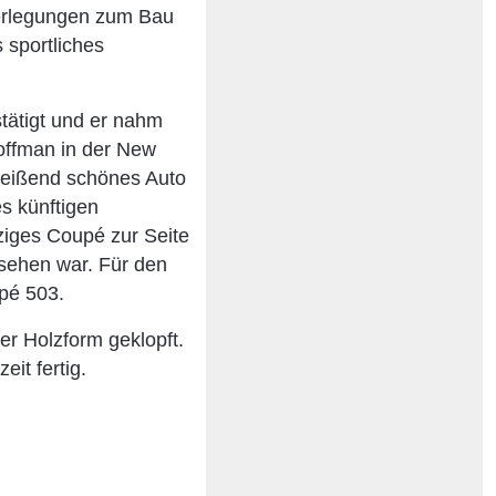
erlegungen zum Bau
 sportliches
tätigt und er nahm
offman in der New
nreißend schönes Auto
es künftigen
ziges Coupé zur Seite
rsehen war. Für den
pé 503.
r Holzform geklopft.
it fertig.