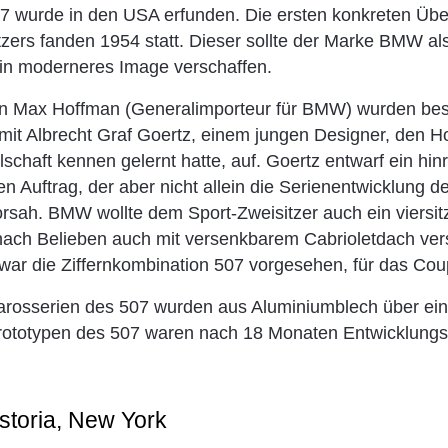
7 wurde in den USA erfunden. Die ersten konkreten Üb
tzers fanden 1954 statt. Dieser sollte der Marke BMW als
ein moderneres Image verschaffen.
on Max Hoffman (Generalimporteur für BMW) wurden bes
mit Albrecht Graf Goertz, einem jungen Designer, den H
lschaft kennen gelernt hatte, auf. Goertz entwarf ein hi
en Auftrag, der aber nicht allein die Serienentwicklung d
rsah. BMW wollte dem Sport-Zweisitzer auch ein viersit
 nach Belieben auch mit versenkbarem Cabrioletdach ve
ar die Ziffernkombination 507 vorgesehen, für das Cou
arosserien des 507 wurden aus Aluminiumblech über eine
rototypen des 507 waren nach 18 Monaten Entwicklungsze
storia, New York