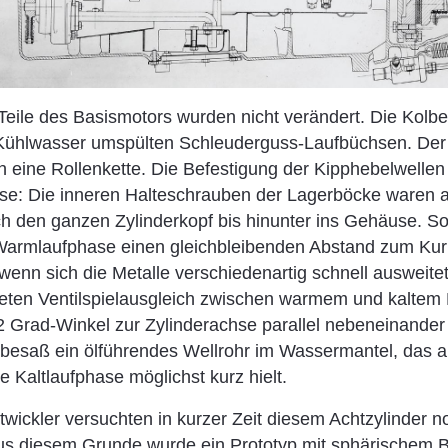
Teile des Basismotors wurden nicht verändert. Die Kolbe
t Kühlwasser umspülten Schleuderguss-Laufbüchsen. Der
ch eine Rollenkette. Die Befestigung der Kipphebelwellen 
se: Die inneren Halteschrauben der Lagerböcke waren a
ch den ganzen Zylinderkopf bis hinunter ins Gehäuse. So
 Warmlaufphase einen gleichbleibenden Abstand zum Ku
 wenn sich die Metalle verschiedenartig schnell ausweite
ten Ventilspielausgleich zwischen warmem und kaltem B
 Grad-Winkel zur Zylinderachse parallel nebeneinander g
 besaß ein ölführendes Wellrohr im Wassermantel, das 
e Kaltlaufphase möglichst kurz hielt.
ickler versuchten in kurzer Zeit diesem Achtzylinder n
Aus diesem Grunde wurde ein Prototyp mit sphärischem