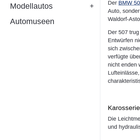
Der
BMW 50
Modellautos
Auto, sonder
Waldorf-Asto
Automuseen
Der 507 trug
Entwürfen ni
sich zwische
verfügte übe
nicht enden 
Lufteinlässe
charakterist
Karosserie
Die Leichtme
und hydrauli