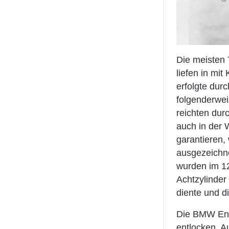
Die meisten 
liefen in mi
erfolgte dur
folgenderwei
reichten dur
auch in der
garantieren,
ausgezeichne
wurden im 12
Achtzylinder
diente und di
Die BMW Entw
entlocken. 