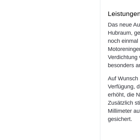
Leistunge
Das neue Aut
Hubraum, gee
noch einmal 
Motoreningen
Verdichtung 
besonders a
Auf Wunsch s
Verfügung, d
erhöht, die 
Zusätzlich s
Millimeter a
gesichert.