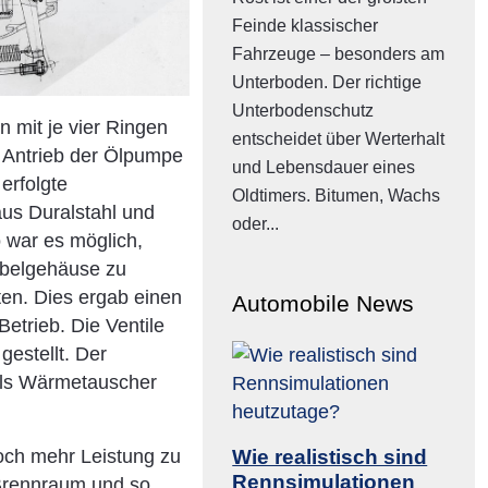
Feinde klassischer
Fahrzeuge – besonders am
Unterboden. Der richtige
Unterbodenschutz
n mit je vier Ringen
entscheidet über Werterhalt
 Antrieb der Ölpumpe
und Lebensdauer eines
erfolgte
Oldtimers. Bitumen, Wachs
us Duralstahl und
oder...
 war es möglich,
rbelgehäuse zu
ten. Dies ergab einen
Automobile News
etrieb. Die Ventile
estellt. Der
als Wärmetauscher
Wie realistisch sind
och mehr Leistung zu
Rennsimulationen
 Brennraum und so