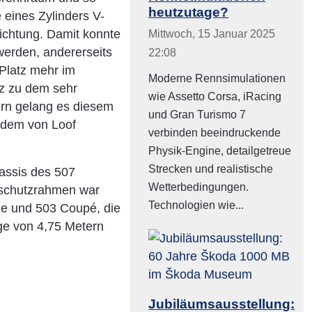
heutzutage?
 eines Zylinders V-
richtung. Damit konnte
Mittwoch, 15 Januar 2025
werden, andererseits
22:08
 Platz mehr im
Moderne Rennsimulationen
z zu dem sehr
wie Assetto Corsa, iRacing
ern gelang es diesem
und Gran Turismo 7
 dem von Loof
verbinden beeindruckende
Physik-Engine, detailgetreue
Strecken und realistische
hassis des 507
Wetterbedingungen.
llschutzrahmen war
Technologien wie...
ne und 503 Coupé, die
ge von 4,75 Metern
Jubiläumsausstellung: