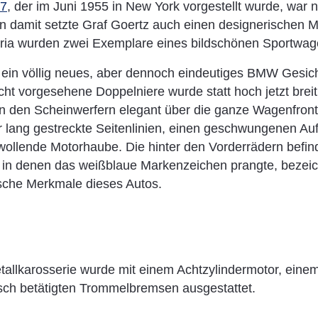
7
, der im Juni 1955 in New York vorgestellt wurde, war n
n damit setzte Graf Goertz auch einen designerischen 
ria wurden zwei Exemplare eines bildschönen Sportwage
 ein völlig neues, aber dennoch eindeutiges BMW Gesicht
cht vorgesehene Doppelniere wurde statt hoch jetzt bre
n den Scheinwerfern elegant über die ganze Wagenfron
r lang gestreckte Seitenlinien, einen geschwungenen Au
wollende Motorhaube. Die hinter den Vorderrädern befind
, in denen das weißblaue Markenzeichen prangte, bezeic
ische Merkmale dieses Autos.
tallkarosserie wurde mit einem Achtzylindermotor, eine
sch betätigten Trommelbremsen ausgestattet.