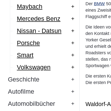
Der
BMW
50
Maybach
eines Zweisi
Flaggschiff 
Mercedes Benz
Die Ideen v
Nissan - Datsun
den Kontakt 
Yorker Gesel
Porsche
und erhielt d
Roadsters vo
Smart
stellen, das
Sportwagen w
Volkswagen
Die ersten K
Geschichte
Die ersten P
Autofilme
Automobilbücher
Waldorf-A