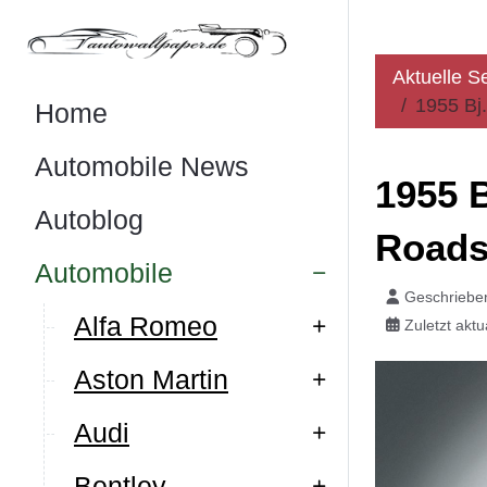
Aktuelle S
1955 Bj
Home
Automobile News
1955 
Autoblog
Roadst
Automobile
Geschriebe
Alfa Romeo
Zuletzt akt
Aston Martin
Audi
Bentley