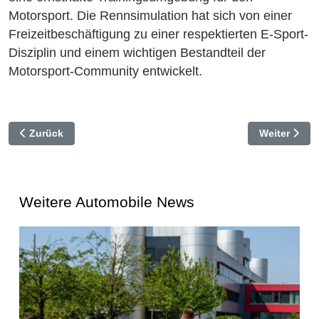
Motorsport. Die Rennsimulation hat sich von einer
Freizeitbeschäftigung zu einer respektierten E-Sport-
Disziplin und einem wichtigen Bestandteil der
Motorsport-Community entwickelt.
Vorheriger Beitrag: Porsche-Highlights im Automuseum PR
Nächster Be
Zurück
Weiter
Weitere Automobile News