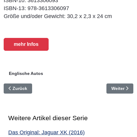
ISBN-10: 3613306093
ISBN-13: 978-3613306097
Größe und/oder Gewicht: 30,2 x 2,3 x 24 cm
mehr Infos
Englische Autos
Vorheriger Beitrag: Jaguar
Nächster Bei
Zurück
Weiter
Weitere Artikel dieser Serie
Das Original: Jaguar XK (2016)