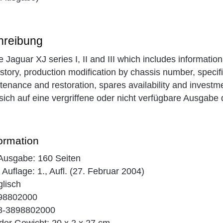
hreibung
e Jaguar XJ series I, II and III which includes informati
istory, production modification by chassis number, speci
tenance and restoration, spares availability and investme
sich auf eine vergriffene oder nicht verfügbare Ausgabe d
ormation
usgabe: 160 Seiten
 Auflage: 1., Aufl. (27. Februar 2004)
lisch
898802000
8-3898802000