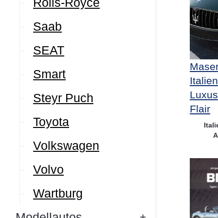
Rolls-Royce
Saab
SEAT
Maser
Smart
Italie
Luxus
Steyr Puch
Flair
Toyota
Ital
A
Volkswagen
Volvo
Wartburg
Modellautos