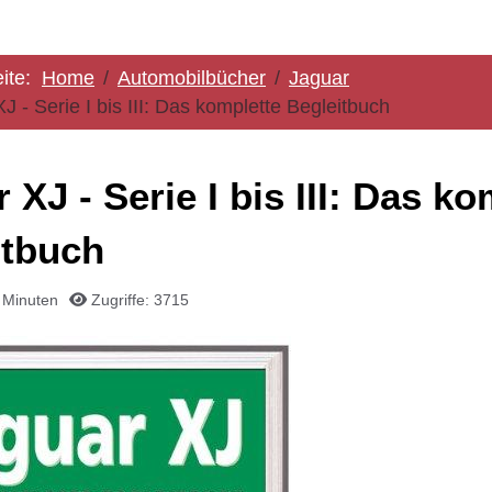
eite:
Home
Automobilbücher
Jaguar
J - Serie I bis III: Das komplette Begleitbuch
 XJ - Serie I bis III: Das ko
itbuch
1 Minuten
Zugriffe: 3715