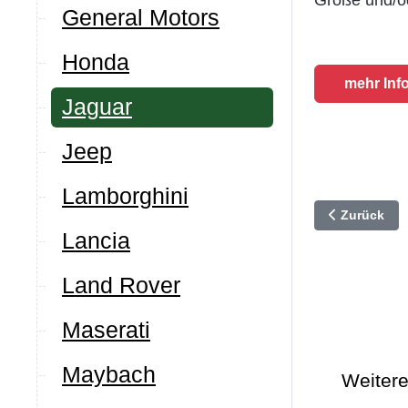
Größe und/od
General Motors
Honda
mehr Inf
Jaguar
Jeep
Lamborghini
Vorheriger B
Zurück
Lancia
Land Rover
Maserati
Maybach
Weitere