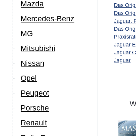
Mazda
Das Orig
Das Orig
Mercedes-Benz
Jaguar: 
Das Origi
MG
Praxisra
Jaguar E
Mitsubishi
Jaguar C
Jaguar
Nissan
Opel
Peugeot
We
Porsche
Renault