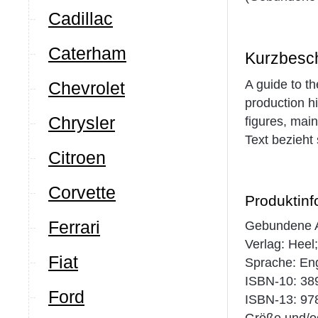
Cadillac
Caterham
Kurzbesc
A guide to th
Chevrolet
production h
Chrysler
figures, main
Text bezieht 
Citroen
Corvette
Produktinf
Ferrari
Gebundene A
Verlag: Heel;
Fiat
Sprache: Eng
ISBN-10: 3
Ford
ISBN-13: 97