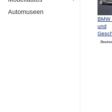
Automuseen
BMW 
und
Gesch
Deuts