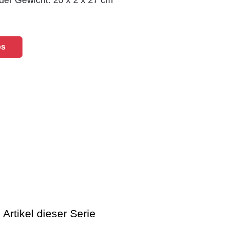
er Gewicht: 20 x 2 x 27 cm
os
eitrag: Jaguar Coupes 1932-2007: 75 Jahre Luxus und Leidenscha
 Artikel dieser Serie