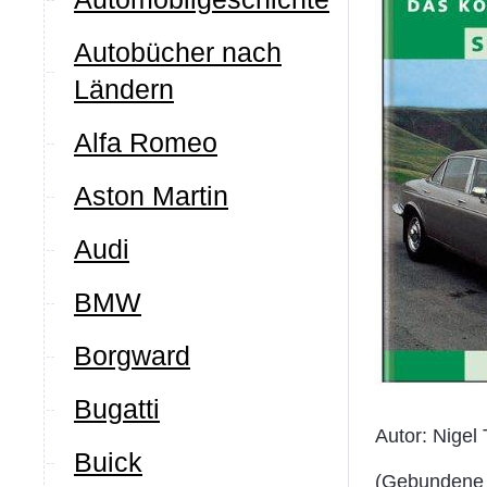
Autobücher nach
Ländern
Alfa Romeo
Aston Martin
Audi
BMW
Borgward
Bugatti
Autor: Nigel
Buick
(Gebundene