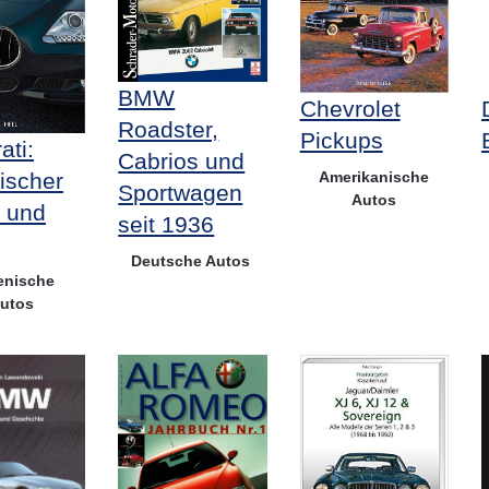
BMW
Chevrolet
Roadster,
Pickups
ati:
Cabrios und
Amerikanische
nischer
Sportwagen
Autos
 und
seit 1936
Deutsche Autos
ienische
utos