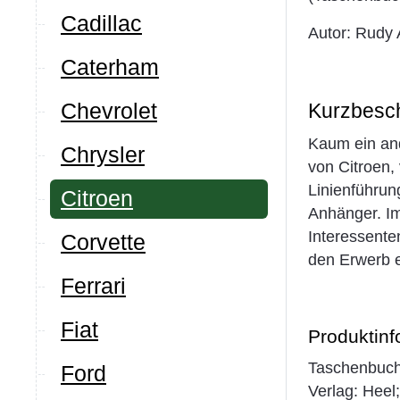
Cadillac
Autor: Rudy 
Caterham
Chevrolet
Kurzbesc
Kaum ein and
Chrysler
von Citroen, 
Linienführun
Citroen
Anhänger. Im
Interessente
Corvette
den Erwerb e
Ferrari
Fiat
Produktinf
Taschenbuch
Ford
Verlag: Heel