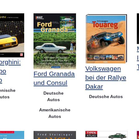
rghini:
Volkswagen
po
Ford Granada
bei der Rallye
o
und Consul
Dakar
ienische
Deutsche
Deutsche Autos
utos
Autos
Amerikanische
Autos