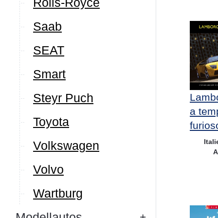
Rolls-Royce
Saab
SEAT
Smart
Steyr Puch
Lambo
a tem
Toyota
furios
Ital
Volkswagen
A
Volvo
Wartburg
Modellautos