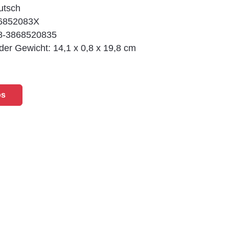
utsch
86852083X
8-3868520835
er Gewicht: 14,1 x 0,8 x 19,8 cm
os
eitrag: Citroen 2CV - Die Ente in Deutschland