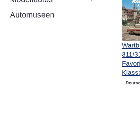
Automuseen
Wartb
311/3
Favori
Klass
Deuts