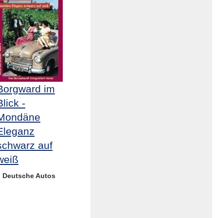
Borgward im
Blick -
Mondäne
Eleganz
schwarz auf
weiß
Deutsche Autos