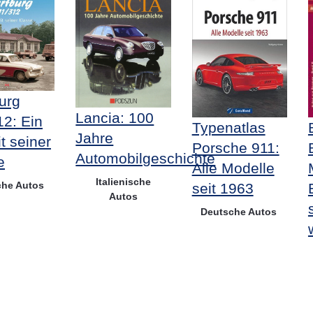
urg
Lancia: 100
12: Ein
Typenatlas
Jahre
t seiner
Porsche 911:
Automobilgeschichte
e
Alle Modelle
Italienische
che Autos
seit 1963
Autos
Deutsche Autos