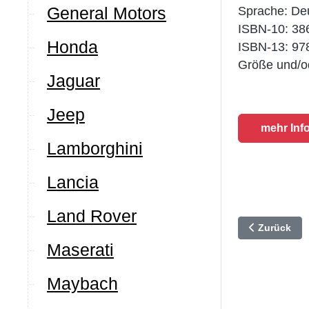
General Motors
Sprache: De
ISBN-10: 3
Honda
ISBN-13: 97
Größe und/od
Jaguar
Jeep
mehr Inf
Lamborghini
Lancia
Land Rover
Vorheriger B
Zurück
Maserati
Maybach