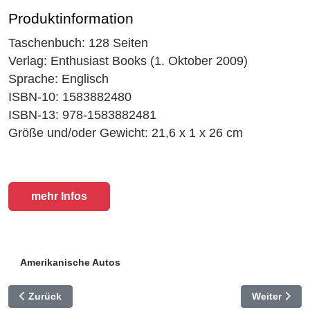
Produktinformation
Taschenbuch: 128 Seiten
Verlag: Enthusiast Books (1. Oktober 2009)
Sprache: Englisch
ISBN-10: 1583882480
ISBN-13: 978-1583882481
Größe und/oder Gewicht: 21,6 x 1 x 26 cm
mehr Infos
Amerikanische Autos
Vorheriger Beitrag: Auto Focus Classic Cadillac
Nächster Be
Zurück
Weiter