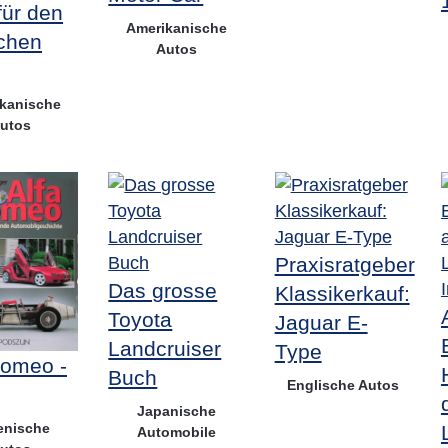
für den
Amerikanische
chen
Autos
kanische
utos
Praxisratgeber
Das grosse
Klassikerkauf:
Toyota
Jaguar E-
Landcruiser
Type
Romeo -
Buch
Englische Autos
Japanische
ienische
Automobile