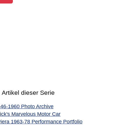
trag: Buick Riviera 1963-78 Performance Portfolio
 Artikel dieser Serie
946-1960 Photo Archive
ick's Marvelous Motor Car
viera 1963-78 Performance Portfolio