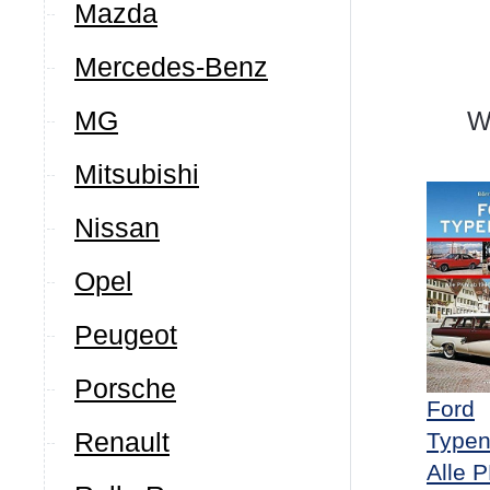
Mazda
Mercedes-Benz
We
MG
Mitsubishi
Nissan
Opel
Peugeot
Porsche
Ford
Renault
Typen
Alle 