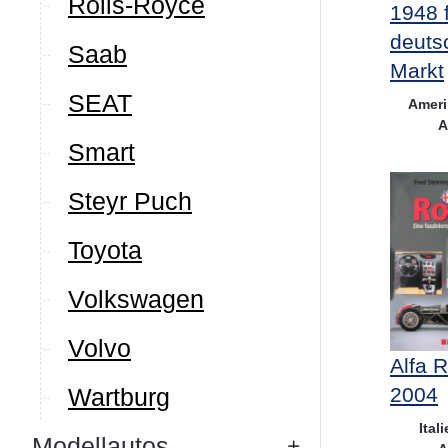
Rolls-Royce
1948 
deuts
Saab
Markt
SEAT
Ameri
A
Smart
Steyr Puch
Toyota
Volkswagen
Volvo
Alfa 
2004
Wartburg
Ital
Modellautos