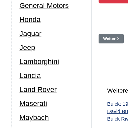
General Motors
Honda
Jaguar
Nächster Bei
Weiter
Jeep
Lamborghini
Lancia
Land Rover
Weitere
Maserati
Buick: 1
David Bu
Maybach
Buick Ri