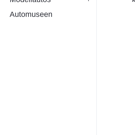
A
Automuseen