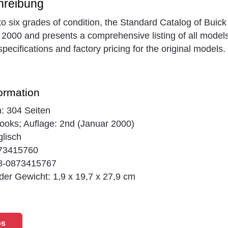
hreibung
to six grades of condition, the Standard Catalog of Buic
 2000 and presents a comprehensive listing of all models
pecifications and factory pricing for the original models.
ormation
: 304 Seiten
ooks; Auflage: 2nd (Januar 2000)
lisch
873415760
8-0873415767
er Gewicht: 1,9 x 19,7 x 27,9 cm
os