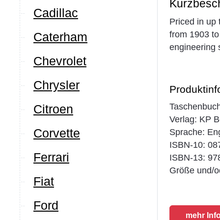
Kurzbesc
Cadillac
Priced in up 
from 1903 to
Caterham
engineering s
Chevrolet
Chrysler
Produktinf
Taschenbuch
Citroen
Verlag: KP B
Corvette
Sprache: Eng
ISBN-10: 0
Ferrari
ISBN-13: 97
Größe und/od
Fiat
Ford
mehr Inf