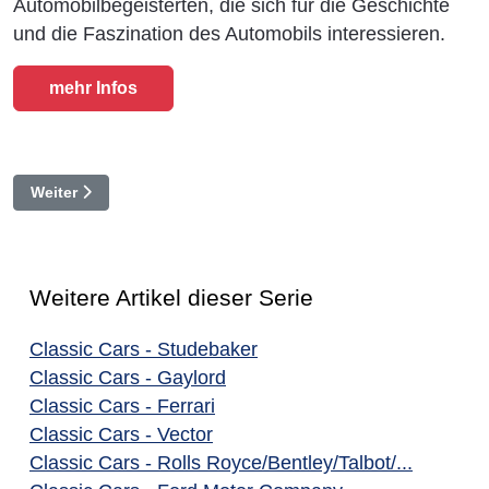
Automobilbegeisterten, die sich für die Geschichte
und die Faszination des Automobils interessieren.
mehr Infos
Nächster Beitrag: Classic Cars - Lamborghini
Weiter
Weitere Artikel dieser Serie
Classic Cars - Studebaker
Classic Cars - Gaylord
Classic Cars - Ferrari
Classic Cars - Vector
Classic Cars - Rolls Royce/Bentley/Talbot/...