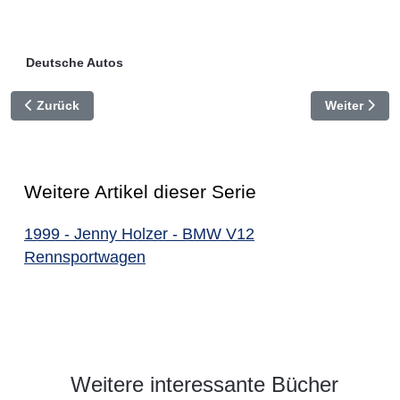
Deutsche Autos
Vorheriger Beitrag: Borgward Personenwagen 1949-1961
Nächster Be
Zurück
Weiter
Weitere Artikel dieser Serie
1999 - Jenny Holzer - BMW V12
Rennsportwagen
Weitere interessante Bücher