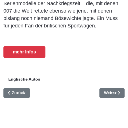
Serienmodelle der Nachkriegszeit – die, mit denen
007 die Welt rettete ebenso wie jene, mit denen
bislang noch niemand Bösewichte jagte. Ein Muss
für jeden Fan der britischen Sportwagen.
mehr Infos
Englische Autos
Vorheriger Beitrag: Aston Martin DBs und Lagonda
Nächster Be
Zurück
Weiter